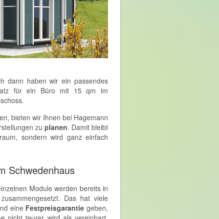
ch dann haben wir ein passendes
atz für ein Büro mit 15 qm im
eschoss.
en, bieten wir Ihnen bei Hagemann
rstellungen zu
planen
. Damit bleibt
raum, sondern wird ganz einfach
 im Schwedenhaus
einzelnen Module werden bereits in
t zusammengesetzt. Das hat viele
und eine
Festpreisgarantie
geben,
 nicht teurer wird als vereinbart.