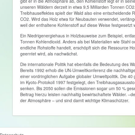
gibt er in die Atmosphäre ab, den Kohlenstoff legt er in sein
unseren Wäldern derzeit in etwa 9,5 Milliarden Tonnen CO
Treibhauseffektes spielt der Wald also eine entscheidende R
CO2. Wird das Holz etwa für Neubauten verwendet, verläng
weil der enthaltene Kohlenstoff auf diese Weise festgesetzt 
Ein Niedrigenergiehaus in Holzbauweise zum Beispiel, entl
Tonnen Kohlendioxid. Anders als bei Materialien wie Stahl 
endliche Rohstoffe handelt, erschöpft sich die Ressource Ho
geerntet wird, als nachwächst.
Die internationale Politik hat ebenfalls die Bedeutung des W
Bereits 1992 erhob die UN-Umweltkonferenz die nachhaltige
einer vordringlichen Aufgabe globaler Umweltpolitik. Die 40
im Kyoto-Protokoll 1997 festgelegt, den Treibhausgasausst
senken. Bis 2050 sollen die Emissionen sogar um 50 % ges
Beitrag hierzu leisten nachhaltig bewirtschaftete Wälder. –
der Atmosphäre – und sind damit wichtige Klimaschützer.